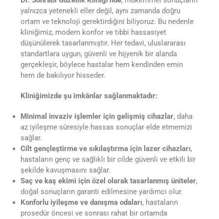
Dr. Sohrabi Güzellik Kliniği’nde
, mükemmel sonuçların
yalnızca yetenekli eller değil, aynı zamanda doğru
ortam ve teknoloji gerektirdiğini biliyoruz. Bu nedenle
kliniğimiz, modern konfor ve tıbbi hassasiyet
düşünülerek tasarlanmıştır. Her tedavi, uluslararası
standartlara uygun, güvenli ve hijyenik bir alanda
gerçekleşir, böylece hastalar hem kendinden emin
hem de bakılıyor hisseder.
Kliniğimizde şu imkânlar sağlanmaktadır:
Minimal invaziv işlemler için gelişmiş cihazlar
, daha
az iyileşme süresiyle hassas sonuçlar elde etmemizi
sağlar.
Cilt gençleştirme ve sıkılaştırma için lazer cihazları
,
hastaların genç ve sağlıklı bir cilde güvenli ve etkili bir
şekilde kavuşmasını sağlar.
Saç ve kaş ekimi için özel olarak tasarlanmış üniteler
,
doğal sonuçların garanti edilmesine yardımcı olur.
Konforlu iyileşme ve danışma odaları
, hastaların
prosedür öncesi ve sonrası rahat bir ortamda